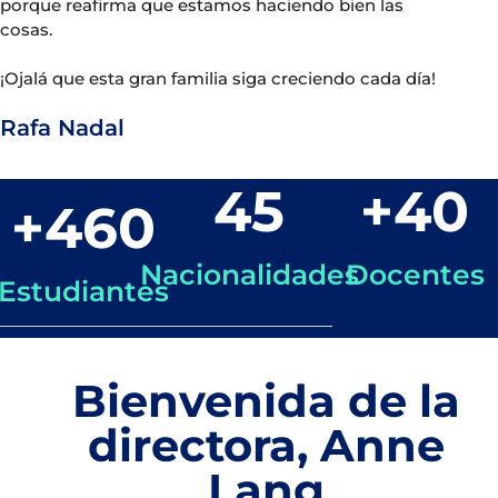
porque reafirma que estamos haciendo bien las
cosas.
¡Ojalá que esta gran familia siga creciendo cada día!
Rafa Nadal
45
+
40
+
460
Nacionalidades
Docentes
Estudiantes
Bienvenida de la
directora, Anne
Lang