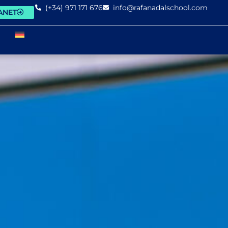
(+34) 971 171 676
info@rafanadalschool.com
ANET